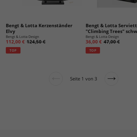
Bengt & Lotta Kerzenständer
Bengt & Lotta Serviet
Elvy
"Climbing Trees" schw
Bengt & Lotta Design
Bengt & Lotta Design
112,00 €
124,50 €
36,00 €
47,00 €
TOP
TOP
Seite 1 von 3
Vorherige
Nächste
Seite
Seite