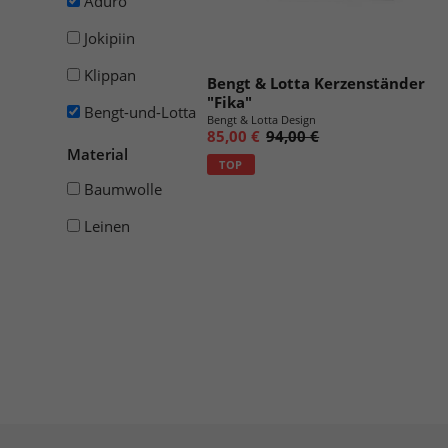
Aduro
Jokipiin
Klippan
Bengt & Lotta Kerzenständer
"Fika"
Bengt-und-Lotta
Bengt & Lotta Design
85,00 €
94,00 €
Material
TOP
Baumwolle
Leinen