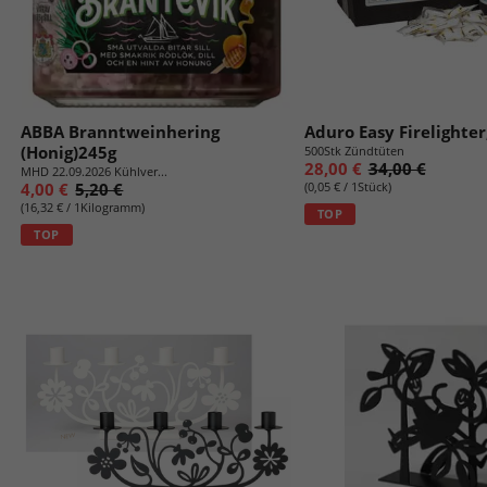
ABBA Branntweinhering
Aduro Easy Firelighte
(Honig)245g
500Stk Zündtüten
28,00 €
34,00 €
MHD 22.09.2026 Kühlver...
4,00 €
5,20 €
(0,05 € / 1Stück)
(16,32 € / 1Kilogramm)
TOP
TOP