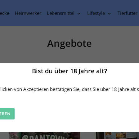
ecke
Heimwerker
Lebensmittel
Lifestyle
Tierfutter
S
Angebote
a
m
Bist du über 18 Jahre alt?
m
l
icken von Akzeptieren bestätigen Sie, dass Sie über 18 Jahre alt s
u
n
IEREN
g
: