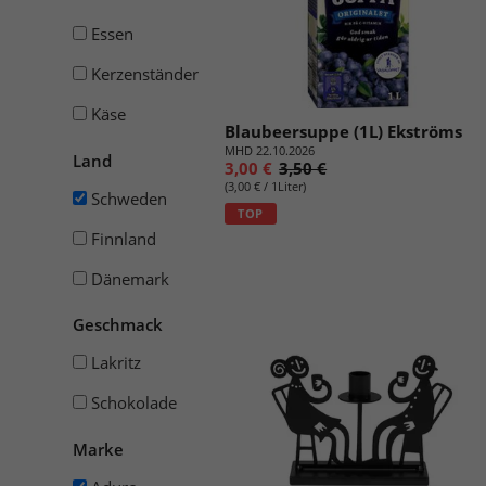
Essen
Kerzenständer
Käse
Blaubeersuppe (1L) Ekströms
MHD 22.10.2026
Land
3,00 €
3,50 €
(3,00 € / 1Liter)
Schweden
TOP
Finnland
Dänemark
Geschmack
Lakritz
Schokolade
Marke