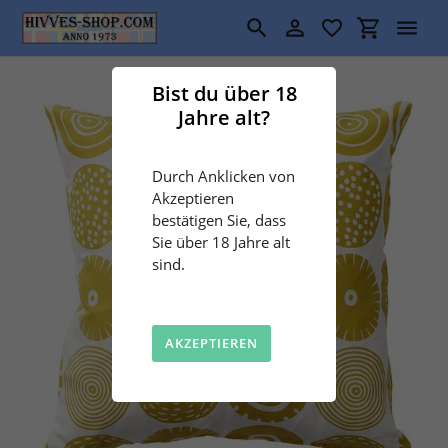
Direkt
zum
Suchen
Einloggen
Einkaufswa
Inhalt
Bist du über 18
Jahre alt?
Durch Anklicken von
Akzeptieren
bestätigen Sie, dass
Sie über 18 Jahre alt
sind.
AKZEPTIEREN