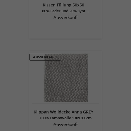
Kissen Füllung 50x50
80% Feder und 20% Synt...
Ausverkauft
Klippan
AUSVERKAUFT
Wolldecke
Anna
GREY
Klippan Wolldecke Anna GREY
100% Lammwolle 130x200cm
Ausverkauft