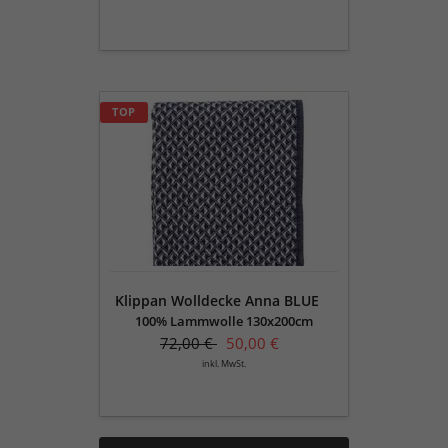
Klippan
TOP
Wolldecke
Anna
BLUE
Klippan Wolldecke Anna BLUE
100% Lammwolle 130x200cm
72,00 €
50,00 €
inkl. MwSt.