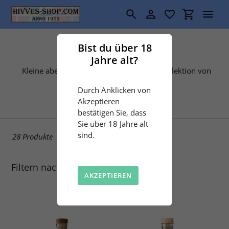
Direkt
zum
Suchen
Einloggen
Einkaufswa
Inhalt
S
Getränke
Bist du über 18
Jahre alt?
a
Kleine aber feine ausgewählte Getränke-Selektion von
Hivves Bar!
m
Durch Anklicken von
m
Akzeptieren
bestätigen Sie, dass
l
Sie über 18 Jahre alt
sind.
28 Produkte
u
n
Filtern nach
AKZEPTIEREN
g
: