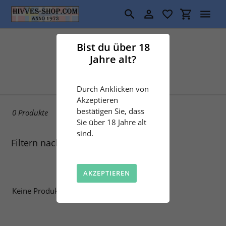
Direkt
zum
Suchen
Einloggen
Einkaufswa
Inhalt
S
Angebote
Bist du über 18
Jahre alt?
a
m
Durch Anklicken von
m
Akzeptieren
bestätigen Sie, dass
0 Produkte
l
Sie über 18 Jahre alt
sind.
u
Filtern nach
n
AKZEPTIEREN
g
Keine Produkte gefunden
: