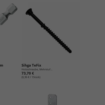
mm
Sihga TeFix
Holzschraube, Mehrstuf...
73,70 €
(0,36 € / 1Stück)