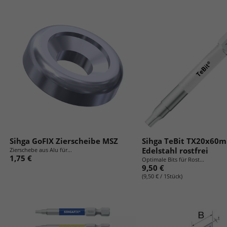
g
:
Sihga GoFIX Zierscheibe MSZ
Sihga TeBit TX20x60
Edelstahl rostfrei
Zierschebe aus Alu für...
1,75 €
Optimale Bits für Rost...
9,50 €
(9,50 € / 1Stück)