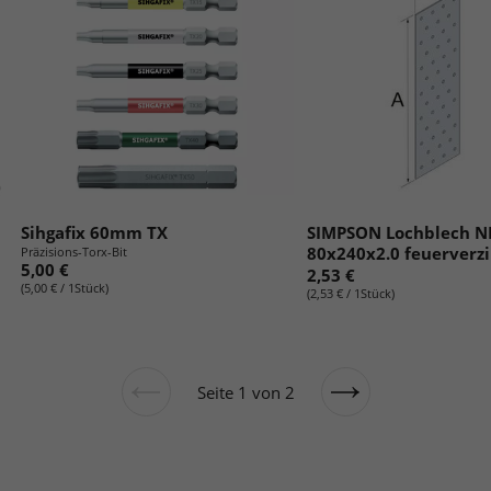
Sihgafix 60mm TX
SIMPSON Lochblech N
80x240x2.0 feuerverz
Präzisions-Torx-Bit
5,00 €
2,53 €
(5,00 € / 1Stück)
(2,53 € / 1Stück)
Seite 1 von 2
Vorherige
Nächste
Seite
Seite