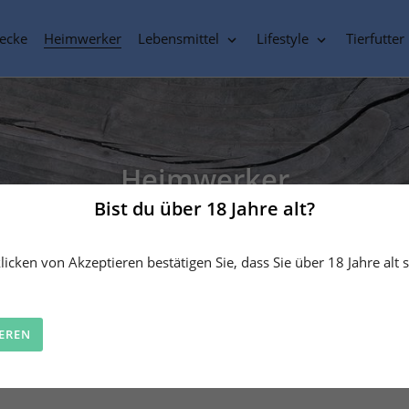
ecke
Heimwerker
Lebensmittel
Lifestyle
Tierfutter
S
Heimwerker
a
Bist du über 18 Jahre alt?
wertigen Schrauben und Zubehörteilen präsentieren zu dürfen, die
ker mit großen Ambitionen sind – bei uns finden Sie, was Sie b
m
icken von Akzeptieren bestätigen Sie, dass Sie über 18 Jahre alt s
m
l
IEREN
u
n