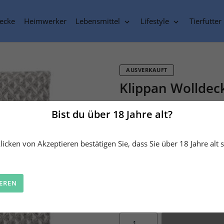
ecke
Heimwerker
Lebensmittel
Lifestyle
Tierfutter
AUSVERKAUFT
Klippan Wollde
100% Lammwolle 130x200c
Bist du über 18 Jahre alt?
Artikelnummer
KY2128-01
Ausverkauft
icken von Akzeptieren bestätigen Sie, dass Sie über 18 Jahre alt s
inkl. MwSt.
zzgl.
Versandkosten
IEREN
Menge