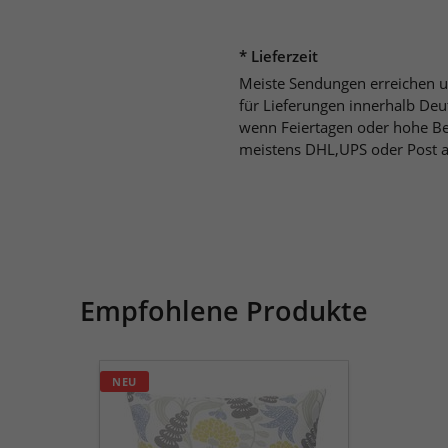
* Lieferzeit
Meiste Sendungen erreichen un
für Lieferungen innerhalb Deu
wenn Feiertagen oder hohe Bel
meistens DHL,UPS oder Post al
Empfohlene Produkte
Klippan
NEU
Kissenhülle
Lily