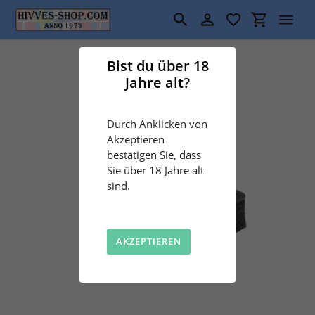
Direkt
zum
Suchen
Einloggen
Einkaufswa
Inhalt
Bist du über 18
Jahre alt?
Durch Anklicken von
Akzeptieren
bestätigen Sie, dass
Sie über 18 Jahre alt
sind.
AKZEPTIEREN