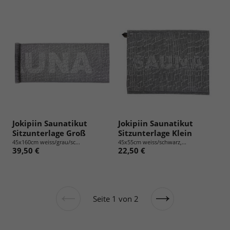
Jokipiin Saunatikut
Jokipiin Saunatikut
Sitzunterlage Groß
Sitzunterlage Klein
45x160cm weiss/grau/sc...
45x55cm weiss/schwarz,...
39,50 €
22,50 €
Seite 1 von 2
Vorherige
Nächste
Seite
Seite