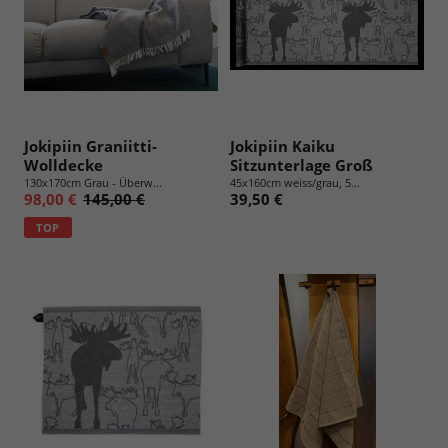
Jokipiin Graniitti-
Jokipiin Kaiku
Wolldecke
Sitzunterlage Groß
130x170cm Grau - Überw...
45x160cm weiss/grau, 5...
98,00 €
145,00 €
39,50 €
TOP