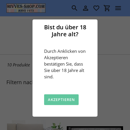
Direkt
zum
Suchen
Einloggen
Einkaufswa
Inhalt
S
Sauna
Bist du über 18
Jahre alt?
a
m
Durch Anklicken von
m
Akzeptieren
bestätigen Sie, dass
10 Produkte
l
Sie über 18 Jahre alt
sind.
u
Filtern nach
n
AKZEPTIEREN
g
: