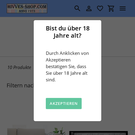
Direkt
zum
Suchen
Einloggen
Einkaufswa
Inhalt
S
Sauna
Bist du über 18
Jahre alt?
a
m
Durch Anklicken von
m
Akzeptieren
bestätigen Sie, dass
10 Produkte
l
Sie über 18 Jahre alt
sind.
u
Filtern nach
n
AKZEPTIEREN
g
: