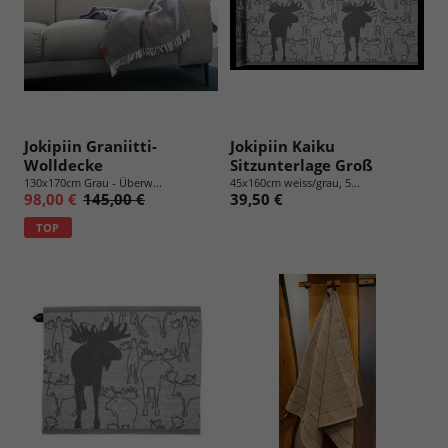
Jokipiin Graniitti-
Jokipiin Kaiku
Wolldecke
Sitzunterlage Groß
130x170cm Grau - Überw...
45x160cm weiss/grau, 5...
98,00 €
145,00 €
39,50 €
TOP