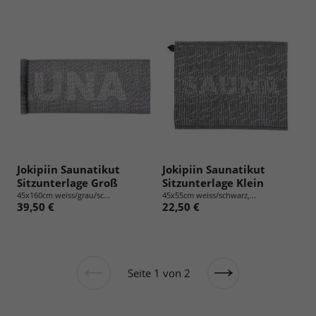
Jokipiin Saunatikut
Jokipiin Saunatikut
Sitzunterlage Groß
Sitzunterlage Klein
45x160cm weiss/grau/sc...
45x55cm weiss/schwarz,...
39,50 €
22,50 €
Seite 1 von 2
Vorherige
Nächste
Seite
Seite